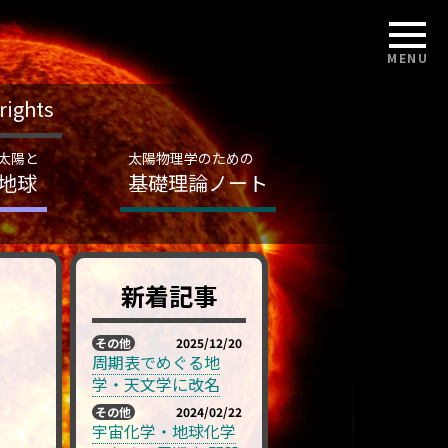
MENU
rights
太陽と
太陽物理学のための
地球
基礎理論ノート
新着記事
その他
2025/12/20
周期表でめぐる地
学・天文学に改名
その他
2024/02/22
宇宙化学・地球化学