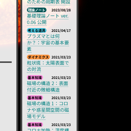
のための周期表 開設
理論ノート
2023/08/28
基礎理論ノート ver.
0.06 公開
考える道具
2021/04/17
プラズマとは何
か？：宇宙の基本要
素
ダイナミクス
2021/03/23
粒状斑：太陽表面で
の対流
基本知識
2021/03/23
磁場の構造 2：表面
付近の微細構造
基本知識
2021/03/23
磁場の構造 1：コロ
ナや惑星間空間の磁
場モデル
基本知識
2021/03/23
コロナ加熱：温度構