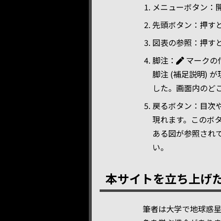
メニューボタン：開
先頭ボタン：押す
図表の参照：押す
脚注：
マークの付
脚注 (補足説明)
した。画面内のど
戻るボタン：目次
現れます。このボ
ある図が参照され
い。
本サイトを立ち上げ
筆者は大学で地球惑